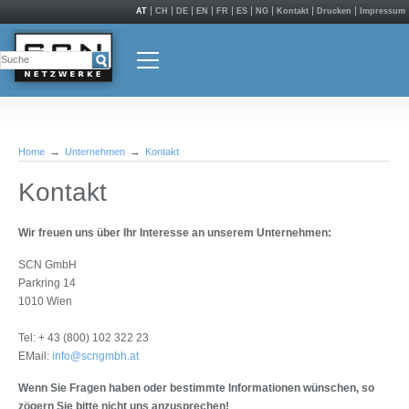
AT
CH
DE
EN
FR
ES
NG
Kontakt
Drucken
Impressum
Home
Unternehmen
Kontakt
Kontakt
Wir freuen uns über Ihr Interesse an unserem Unternehmen:
SCN GmbH
Parkring 14
1010 Wien
Tel: + 43 (800) 102 322 23
EMail:
info@scngmbh.at
Wenn Sie Fragen haben oder bestimmte Informationen wünschen, so
zögern Sie bitte nicht uns anzusprechen!