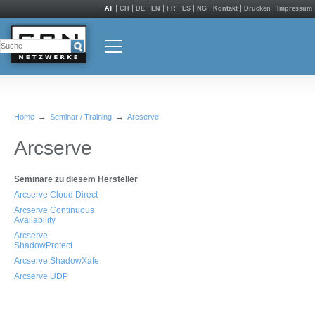
AT
CH
DE
EN
FR
ES
NG
Kontakt
Drucken
Impressum
Home
Seminar / Training
Arcserve
Arcserve
Seminare zu diesem Hersteller
Arcserve Cloud Direct
Arcserve Continuous
Availability
Arcserve
ShadowProtect
Arcserve ShadowXafe
Arcserve UDP