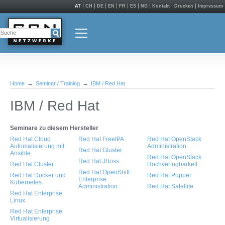
AT
CH
DE
EN
FR
ES
NG
Kontakt
Drucken
Impressum
Home
Seminar / Training
IBM / Red Hat
IBM / Red Hat
Seminare zu diesem Hersteller
Red Hat Cloud
Red Hat FreeIPA
Red Hat OpenStack
Automatisierung mit
Administration
Red Hat Gluster
Ansible
Red Hat OpenStack
Red Hat JBoss
Red Hat Cluster
Hochverfügbarkeit
Red Hat OpenShift
Red Hat Docker und
Red Hat Puppet
Enterprise
Kubernetes
Administration
Red Hat Satellite
Red Hat Enterprise
Linux
Red Hat Enterprise
Virtualisierung