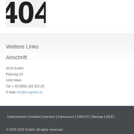
Weitere Links
Anschrift
SCN GmbH
Parkring 14
1010 Wien
Tel: + 43 (800) 102 322 23
E-Mail:
info@scngmbh.at
Unternehmen
Kontakt
Karriere
Impressum
DSGVO
Sitemap
AGB
© 2026 SCN GmbH. All rights reserved.